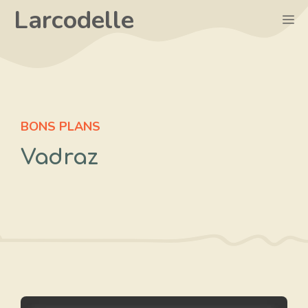
Aller
Larcodelle
M
au
contenu
BONS PLANS
Vadraz